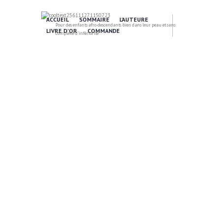
ACCUEIL
SOMMAIRE
L’AUTEURE
Pour des enfants afro-descendants bien dans leur peau et sans
LIVRE D’OR
COMMANDE
complexe d'infériorité
15 Amazing Things
About Reading in
the Fall
02/02/2016
0