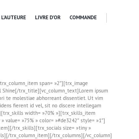
L’AUTEURE
LIVRE D’OR
COMMANDE
[trx_column_item span= »2″][trx_image
ll Shine[/trx_title][vc_column_text]Lorem ipsum
pri te molestiae abhorreant dissentiet. Ut vim
dens fierent id vel, sit no discere intellegam
][trx_skills width= »70% »][trx_skills_item
y » value= »75% » color= »#de3242″ style= »1″]
m][/trx_skills][trx_socials size= »tiny »
als][/trx_column_item][/trx_columns][/vc_column]