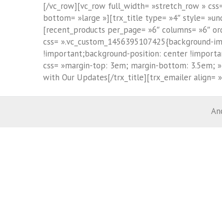
[/vc_row][vc_row full_width= »stretch_row » cs
bottom= »large »][trx_title type= »4″ style= »un
[recent_products per_page= »6″ columns= »6″ ord
css= ».vc_custom_1456395107425{background-ima
!important;background-position: center !importa
css= »margin-top: 3em; margin-bottom: 3.5em; »][t
with Our Updates[/trx_title][trx_emailer align= 
An