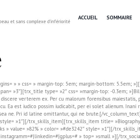
ACCUEIL
SOMMAIRE
eau et sans complexe d'infériorité
e
gins= » » css= » margin-top: 5em; margin-bottom: 5.5em; »]
an= »3″][trx_title type= »2″ css= »margin-top: -0.3em; »]Bi
i discere verterem ex. Per cu malorum forensibus maiestatis, 
. Ea est iudico possim iudicabit, per ei solet alienum. Inani ri
sea ne. Pri id latine omittantur, qui ne brute.[/vc_column_text
tyle= »1″][/trx_skills_item][trx_skills_item title= »Biograph
ks » value= »82% » color= »#de3242″ style= »1″][/trx_skills_ite
instagramm=#|linkedin=#|gplus=# » top= »small »][/trx_soci