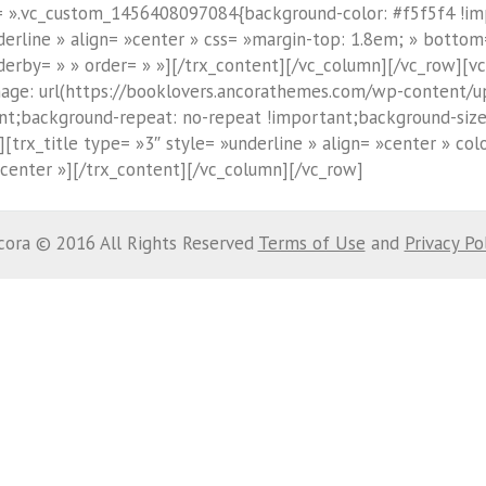
s= ».vc_custom_1456408097084{background-color: #f5f5f4 !im
derline » align= »center » css= »margin-top: 1.8em; » bottom=
erby= » » order= » »][/trx_content][/vc_column][/vc_row][v
ge: url(https://booklovers.ancorathemes.com/wp-content/up
nt;background-repeat: no-repeat !important;background-size
rx_title type= »3″ style= »underline » align= »center » colo
»center »][/trx_content][/vc_column][/vc_row]
cora © 2016 All Rights Reserved
Terms of Use
and
Privacy Po