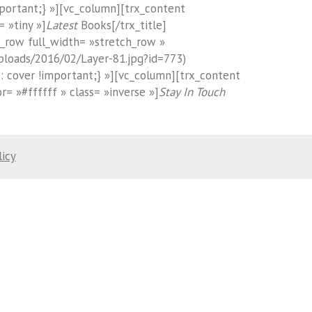
portant;} »][vc_column][trx_content
 »tiny »]
Latest
Books[/trx_title]
c_row full_width= »stretch_row »
loads/2016/02/Layer-81.jpg?id=773)
: cover !important;} »][vc_column][trx_content
r= »#ffffff » class= »inverse »]
Stay In Touch
licy