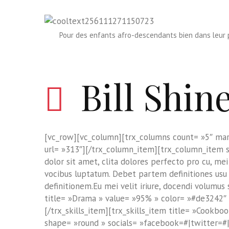
Pour des enfants afro-descendants bien dans leur p
Bill Shin
[vc_row][vc_column][trx_columns count= »5″ mar
url= »313″][/trx_column_item][trx_column_item sp
dolor sit amet, clita dolores perfecto pro cu, me
vocibus luptatum. Debet partem definitiones usu cu
definitionem.Eu mei velit iriure, docendi volumus 
title= »Drama » value= »95% » color= »#de3242″ s
[/trx_skills_item][trx_skills_item title= »Cookboo
shape= »round » socials= »facebook=#|twitter=#|