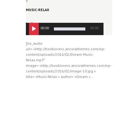
MUSIC-RELAX
by
Dream
Lecteur
00:00
00:00
audio
[trx_audio
url= »http://booklovers.ancorathemes.com/wp-
content/uploads/2016/02/Dream-Music-
Relax.mp3″
image= »http://booklovers.ancorathemes.com/wp-
content/uploads/2016/02/image-10.jpg »
title= »Music-Relax » author= »Dream »...