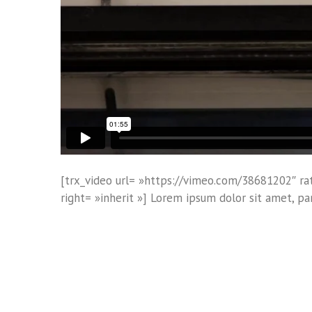
[trx_video url= »https://vimeo.com/38681202″ rati
right= »inherit »] Lorem ipsum dolor sit amet, par