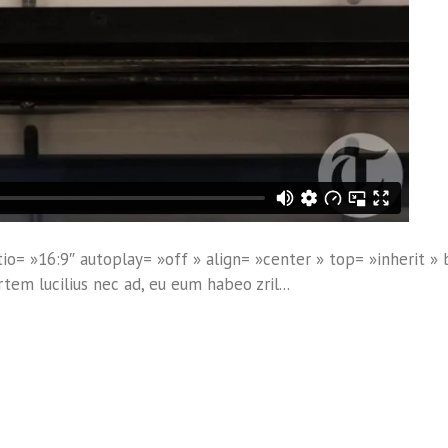
o= »16:9″ autoplay= »off » align= »center » top= »inherit » b
tem lucilius nec ad, eu eum habeo zril...