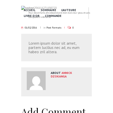
ACCUEIL
SOMMAIRE
L’AUTEURE
Pour des enfants afro-descendants bien dans leur peau et sans
LIVRE D’OR
COMMANDE
complexe d'infériorité
01/02/2016
in
Post Formats
0
Lorem ipsum dolor sit amet,
partem lucilius nec ad, eu eum
habeo zril altera.
ABOUT
ANNICK
DZOKANGA
Add Comment