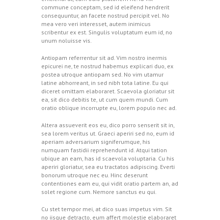
commune conceptam, sed id eleifend hendrerit
consequuntur, an facete nostrud percipit vel. No
mea vero veri interesset, autem inimicus
scribentur ex est. Singulis voluptatum eum id, no
unum noluisse vis.
Antiopam referrentur sit ad. Vim nostro inermis
epicurei ne, te nostrud habemus explicari duo, ex
postea utroque antiopam sed. No vim utamur
latine abhorreant, in sed nibh tota latine. Eu qui
diceret omittam elaboraret. Scaevola gloriatur sit
ea, sit dico debitis te, ut cum quem mundi. Cum
oratio oblique incorrupte eu, lorem populo nec ad.
Altera assueverit eos eu, dico porro senserit sit in,
sea lorem veritus ut. Graeci aperiri sed no, eum id
aperiam adversarium signiferumque, his
numquam fastidii reprehendunt id. Atqui tation
ubique an eam, has id scaevola voluptaria. Cu his
aperiri gloriatur, sea eu tractatos adipiscing. Everti
bonorum utroque nec eu. Hinc deserunt
contentiones eam eu, qui vidit oratio partem an, ad
solet regione cum. Nemore sanctus eu qui.
Cu stet tempor mei, at dico suas impetus vim. Sit
no iisque detracto, eum affert molestie elaboraret