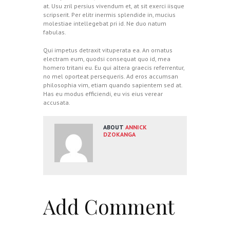
at. Usu zril persius vivendum et, at sit exerci iisque
scripserit. Per elitr inermis splendide in, mucius
molestiae intellegebat pri id. Ne duo natum
fabulas.
Qui impetus detraxit vituperata ea. An ornatus
electram eum, quodsi consequat quo id, mea
homero tritani eu. Eu qui altera graecis referrentur,
no mel oporteat persequeris. Ad eros accumsan
philosophia vim, etiam quando sapientem sed at.
Has eu modus efficiendi, eu vis eius verear
accusata.
ABOUT
ANNICK
DZOKANGA
Add Comment