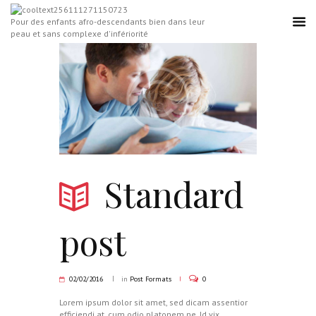
Pour des enfants afro-descendants bien dans leur
peau et sans complexe d'infériorité
Standard
post
02/02/2016
in
Post Formats
0
Lorem ipsum dolor sit amet, sed dicam assentior
efficiendi at, cum odio platonem ne. Id vix