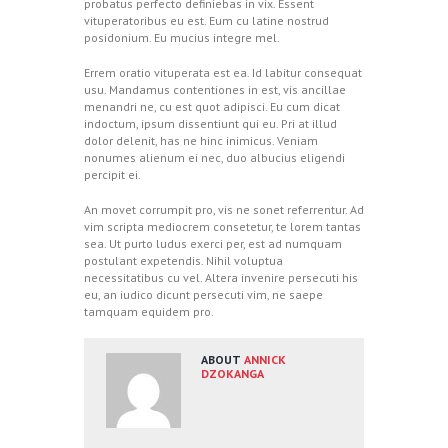
probatus perfecto definiebas in vix. Essent
vituperatoribus eu est. Eum cu latine nostrud
posidonium. Eu mucius integre mel.
Errem oratio vituperata est ea. Id labitur consequat
usu. Mandamus contentiones in est, vis ancillae
menandri ne, cu est quot adipisci. Eu cum dicat
indoctum, ipsum dissentiunt qui eu. Pri at illud
dolor delenit, has ne hinc inimicus. Veniam
nonumes alienum ei nec, duo albucius eligendi
percipit ei.
An movet corrumpit pro, vis ne sonet referrentur. Ad
vim scripta mediocrem consetetur, te lorem tantas
sea. Ut purto ludus exerci per, est ad numquam
postulant expetendis. Nihil voluptua
necessitatibus cu vel. Altera invenire persecuti his
eu, an iudico dicunt persecuti vim, ne saepe
tamquam equidem pro.
ABOUT
ANNICK
DZOKANGA