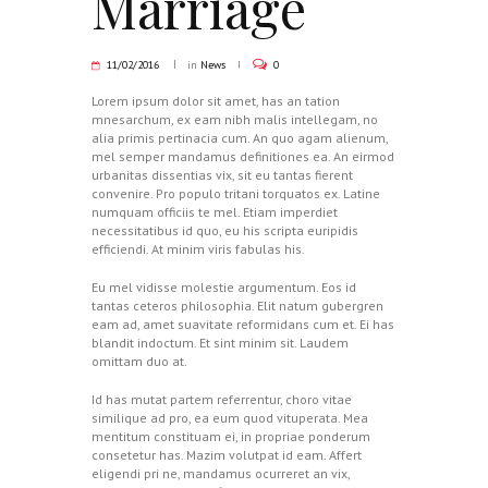
Marriage
11/02/2016
in
News
0
Lorem ipsum dolor sit amet, has an tation
mnesarchum, ex eam nibh malis intellegam, no
alia primis pertinacia cum. An quo agam alienum,
mel semper mandamus definitiones ea. An eirmod
urbanitas dissentias vix, sit eu tantas fierent
convenire. Pro populo tritani torquatos ex. Latine
numquam officiis te mel. Etiam imperdiet
necessitatibus id quo, eu his scripta euripidis
efficiendi. At minim viris fabulas his.
Eu mel vidisse molestie argumentum. Eos id
tantas ceteros philosophia. Elit natum gubergren
eam ad, amet suavitate reformidans cum et. Ei has
blandit indoctum. Et sint minim sit. Laudem
omittam duo at.
Id has mutat partem referrentur, choro vitae
similique ad pro, ea eum quod vituperata. Mea
mentitum constituam ei, in propriae ponderum
consetetur has. Mazim volutpat id eam. Affert
eligendi pri ne, mandamus ocurreret an vix,