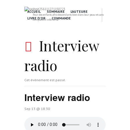
ACCUEIL
SOMMAIRE
L’AUTEURE
Pour des enfants afro-descendants bien dans leur peau et sans
LIVRE D’OR
COMMANDE
complexe d'infériorité
Interview
radio
Cet évènement est passé.
Interview radio
Sep 13 @ 18:30