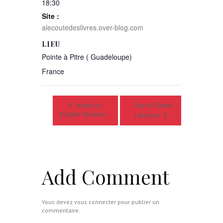
18:30
Site :
alecoutedeslivres.over-blog.com
LIEU
Pointe à Pitre ( Guadeloupe)
France
History of
Day of Classic
English literature
Literature
Add Comment
Vous devez
vous connecter
pour publier un
commentaire.