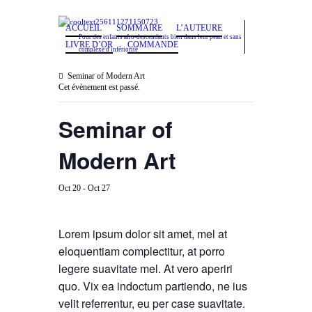
ACCUEIL
SOMMAIRE
L’AUTEURE
Pour des enfants afro-descendants bien dans leur peau et sans
LIVRE D’OR
COMMANDE
complexe d'infériorité
Seminar of Modern Art
Cet évènement est passé.
Seminar of
Modern Art
Oct 20
-
Oct 27
Lorem ipsum dolor sit amet, mel at
eloquentiam complectitur, at porro
legere suavitate mel. At vero aperiri
quo. Vix ea indoctum partiendo, ne ius
velit referrentur, eu per case suavitate.