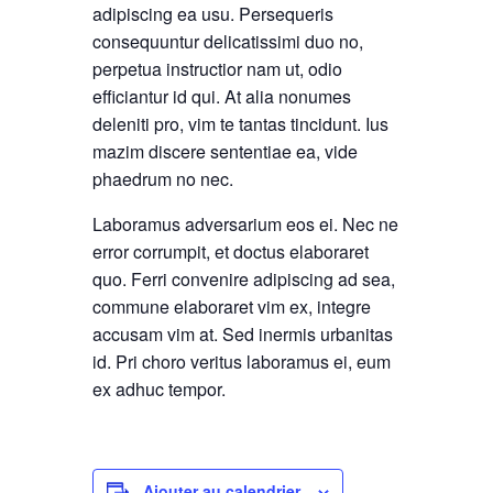
adipiscing ea usu. Persequeris
consequuntur delicatissimi duo no,
perpetua instructior nam ut, odio
efficiantur id qui. At alia nonumes
deleniti pro, vim te tantas tincidunt. Ius
mazim discere sententiae ea, vide
phaedrum no nec.
Laboramus adversarium eos ei. Nec ne
error corrumpit, et doctus elaboraret
quo. Ferri convenire adipiscing ad sea,
commune elaboraret vim ex, integre
accusam vim at. Sed inermis urbanitas
id. Pri choro veritus laboramus ei, eum
ex adhuc tempor.
Ajouter au calendrier