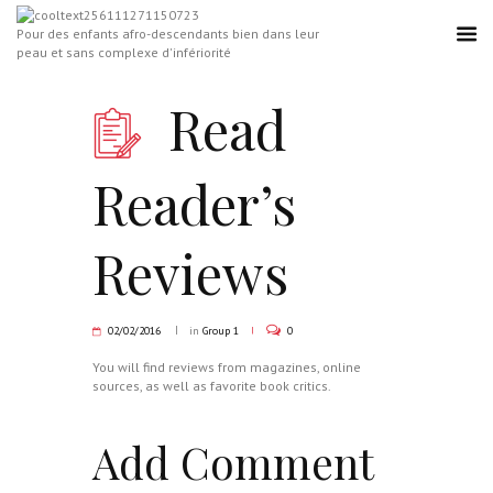
Pour des enfants afro-descendants bien dans leur
peau et sans complexe d'infériorité
Read
Reader’s
Reviews
02/02/2016
in
Group 1
0
You will find reviews from magazines, online
sources, as well as favorite book critics.
Add Comment